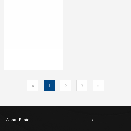
«
1
2
3
»
About Photel