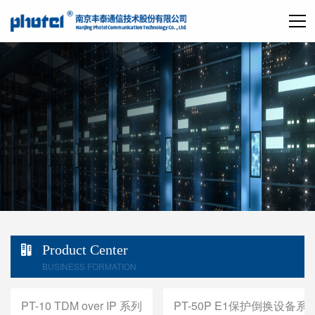
Product Center
BUSINESS FORMATION
PT-10 TDM over IP 系列
PT-50P E1保护倒换设备系